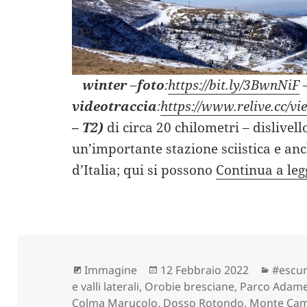
winter
–
foto
:
https://bit.ly/3BwnNiF
videotraccia
:
https://www.relive.cc/
– T2)
di circa 20 chilometri – dislivell
un’importante stazione sciistica e an
d’Italia; qui si possono
Continua a le
Formato
Scritto
Catego
Immagine
12 Febbraio 2022
#escur
il
e valli laterali, Orobie bresciane, Parco Adam
Colma Marucolo
,
Dosso Rotondo
,
Monte Ca