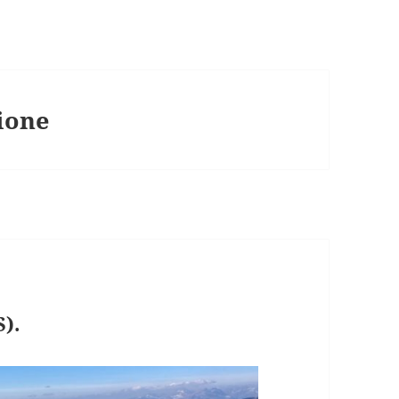
ione
).