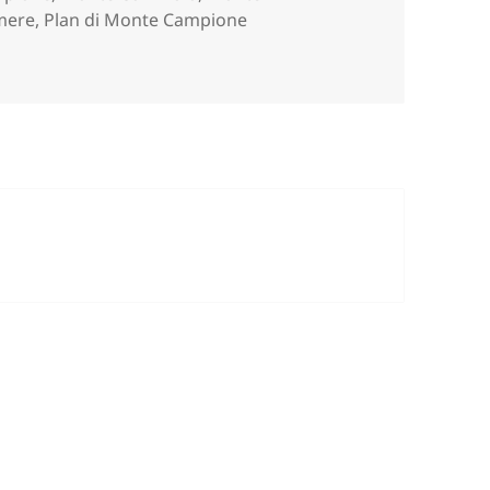
mere
,
Plan di Monte Campione
(BS).