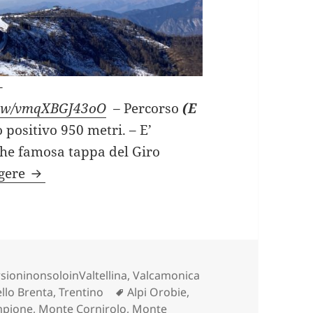
–
view/vmqXBGJ43oO
–
Percorso
(E
o positivo 950 metri. – E’
che famosa tappa del Giro
PLAN DI MONTECAMPIONE (BS).
ggere
rie
sioninonsoloinValtellina
,
Valcamonica
Tag
ello Brenta, Trentino
Alpi Orobie
,
mpione
,
Monte Cornirolo
,
Monte