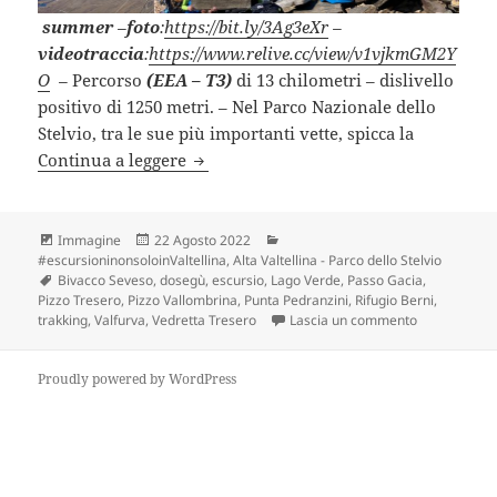
summer
–
foto
:
https://bit.ly/3Ag3eXr
–
videotraccia
:
https://www.relive.cc/view/v1vjkmGM2Y
O
–
Percorso
(EEA – T3)
di 13 chilometri – dislivello
positivo di 1250 metri. – Nel Parco Nazionale dello
Stelvio, tra le sue più importanti vette, spicca la
PIZZO TRESERO dal Rifugio Berni (SO)
Continua a leggere
Formato
Scritto
Categorie
Immagine
22 Agosto 2022
il
#escursioninonsoloinValtellina
,
Alta Valtellina - Parco dello Stelvio
Tag
Bivacco Seveso
,
dosegù
,
escursio
,
Lago Verde
,
Passo Gacia
,
Pizzo Tresero
,
Pizzo Vallombrina
,
Punta Pedranzini
,
Rifugio Berni
,
su PIZZO TRE
trakking
,
Valfurva
,
Vedretta Tresero
Lascia un commento
Proudly powered by WordPress