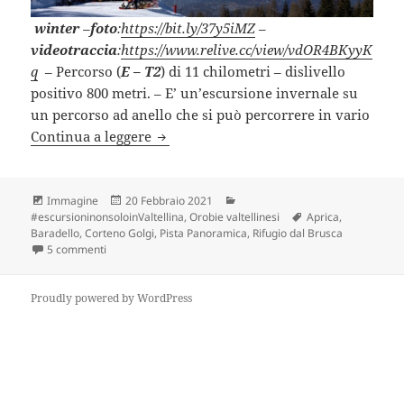
winter
–
foto
:
https://bit.ly/37y5iMZ
–
videotraccia
:
https://www.relive.cc/view/vdOR4BKyyK
q
– Percorso (
E – T2
) di 11 chilometri – dislivello
positivo 800 metri. – E’ un’escursione invernale su
un percorso ad anello che si può percorrere in vario
ANELLO DEL BARADELLO con le ciaspo
Continua a leggere
Formato
Scritto
Categorie
Immagine
20 Febbraio 2021
il
Tag
#escursioninonsoloinValtellina
,
Orobie valtellinesi
Aprica
,
Baradello
,
Corteno Golgi
,
Pista Panoramica
,
Rifugio dal Brusca
su ANELLO DEL BARADELLO con le ciaspole (BS).
5 commenti
Proudly powered by WordPress