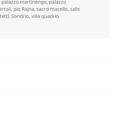
,
palazzo martinengo
,
palazzo
ertoli
,
pio Rajna
,
sacro macello
,
salis
tetti
,
Sondrio
,
villa quadrio
ndri de ‘na volta)..