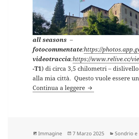
all seasons
–
fotocommentate
:
https://photos.app
videotraccia
:
https://www.relive.cc/
-T1
) di circa 3,5 chilometri – dislivel
alla mia città. Questo vuole essere un
SONDRIO “centro st
Continua a leggere
Formato
Scritto
Categorie
Immagine
7 Marzo 2025
Sondrio e 