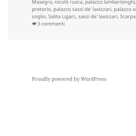
il
Masegra
,
nicolò rusca
,
palazzo lambertenghi
pretorio
,
palazzo sassi de' lavizzari
,
palazzo s
soglio
,
Salita Ligari;
,
sassi de' lavizzari
,
Scarpa
su SONDRIO “centro storico” (Su
3 commenti
Proudly powered by WordPress