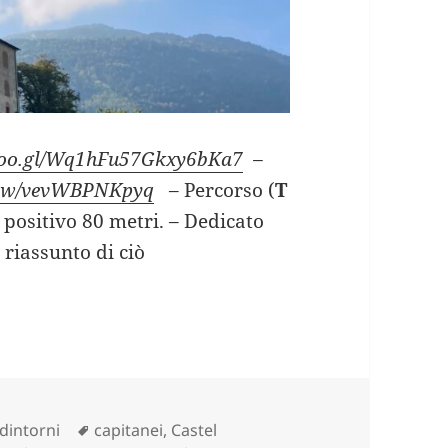
.goo.gl/Wq1hFu57Gkxy6bKa7
–
view/vevWBPNKpyq
– Percorso (
T
lo positivo 80 metri. – Dedicato
 riassunto di ciò
orico” (Sundri de ‘na volta)..
Tag
dintorni
capitanei
,
Castel