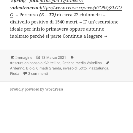
spring
–
foto
:
https://bit.ly/3tm8sLV
–
videotraccia
:
https://www.relive.cc/view/v7O95gZLGQ
O
– Percorso
(E – T2)
di circa 22 chilometri –
dislivello positivo di 1540 metri. – E’ un’escursione
ideale per inizio primavera oppure autunno
ARDENNO e C
inoltrato perché si parte
Continua a leggere
Formato
Scritto
Categorie
Immagine
13 Marzo 2021
il
Tag
#escursioninonsoloinValtellina
,
Retiche media Valtellina
Ardenno
,
Biolo
,
Cimadi Granda
,
invaso di Lotto
,
Piazzalunga
,
su ARDENNO e CIMA DI GRANDA (SO).
Pioda
2 commenti
Proudly powered by WordPress