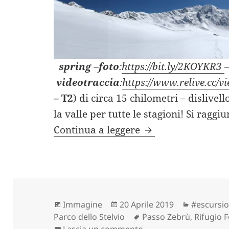
spring
–
foto
:
https://bit.ly/2KOYKR3
videotraccia
:
https://www.relive.cc
– T2
) di circa 15 chilometri – dislivel
la valle per tutte le stagioni! Si raggiu
RIFUGIO PIZZINI co
Continua a leggere
Formato
Scritto
Categorie
Immagine
20 Aprile 2019
#escursio
il
Tag
Parco dello Stelvio
Passo Zebrù
,
Rifugio F
su RIFUGIO PIZZINI con