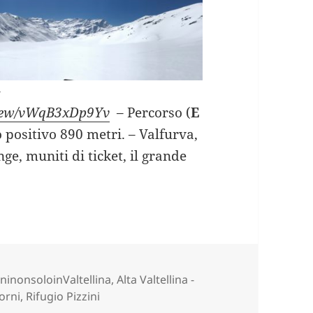
–
/view/vWqB3xDp9Yv
– Percorso (
E
lo positivo 890 metri. – Valfurva,
nge, muniti di ticket, il grande
n le ciaspole (SO).
ninonsoloinValtellina
,
Alta Valtellina -
orni
,
Rifugio Pizzini
 le ciaspole (SO).