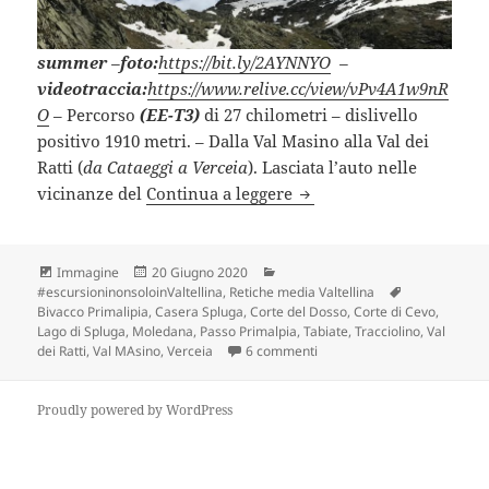
summer
–
foto:
https://bit.ly/2AYNNYO
–
videotraccia:
https://www.relive.cc/view/vPv4A1w9nR
O
–
Percorso
(EE-T3)
di 27 chilometri – dislivello
positivo 1910 metri. – Dalla Val Masino alla Val dei
Ratti (
da Cataeggi a Verceia
). Lasciata l’auto nelle
PASSO PRIMALPIA salend
vicinanze del
Continua a leggere
Formato
Scritto
Categorie
Immagine
20 Giugno 2020
il
Tag
#escursioninonsoloinValtellina
,
Retiche media Valtellina
Bivacco Primalipia
,
Casera Spluga
,
Corte del Dosso
,
Corte di Cevo
,
Lago di Spluga
,
Moledana
,
Passo Primalpia
,
Tabiate
,
Tracciolino
,
Val
su PASSO PRIMALPIA salendo
dei Ratti
,
Val MAsino
,
Verceia
6 commenti
Proudly powered by WordPress