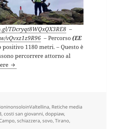
goo.gl/TDcryqt8WQxQX3RE8
–
view/vQvxz1z9R96
– Percorso
(EE
lo positivo 1180 metri. – Questo è
ossono percorrere attorno al
CIPPO 13 e LAGHI DI SCHIAZZERA da Prà Cam
gere
ie
ioninonsoloinValtellina
,
Retiche media
3
,
costi san giovanni
,
doppiaw
,
 Campo
,
schiazzera
,
sovo
,
Tirano
,
 DI SCHIAZZERA da Prà Campo (SO).