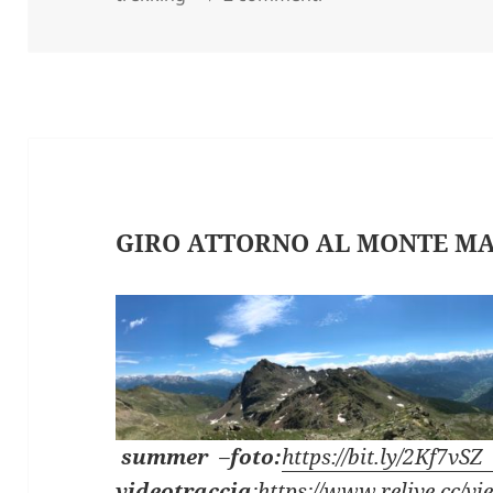
GIRO ATTORNO AL MONTE MAS
summer
–
foto:
https://bit.ly/2Kf7vSZ
videotraccia
:
https://www.relive.cc/