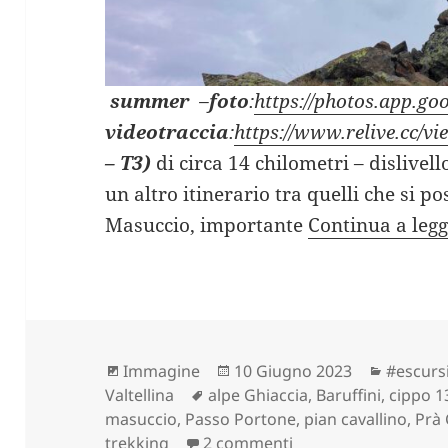
summer
–
foto
:
https://photos.app.
videotraccia
:
https://www.relive.cc/
– T3)
di circa 14 chilometri – dislivel
un altro itinerario tra quelli che si p
Masuccio, importante
Continua a leg
Formato
Scritto
Categor
Immagine
10 Giugno 2023
#escurs
Tag
il
Valtellina
alpe Ghiaccia
,
Baruffini
,
cippo 1
masuccio
,
Passo Portone
,
pian cavallino
,
Prà
su CIPPO 13 e LAGHI
trekking
2 commenti