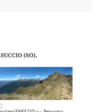
UCCIO (SO),
 –
view/vmqX9KE1VLv
– Percorso