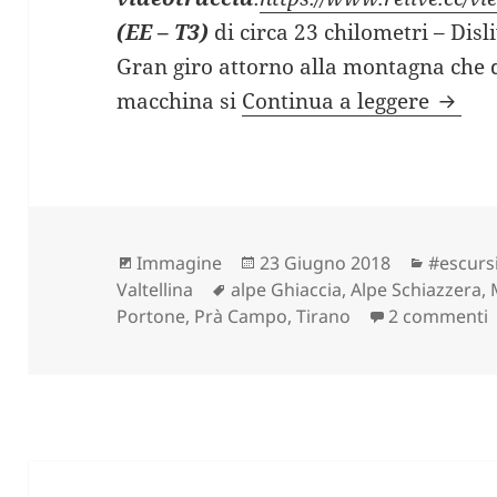
(EE – T3)
di circa 23 chilometri – Disl
Gran giro attorno alla montagna che 
GIRO 
macchina si
Continua a leggere
Formato
Scritto
Categor
Immagine
23 Giugno 2018
#escurs
Tag
il
Valtellina
alpe Ghiaccia
,
Alpe Schiazzera
,
Portone
,
Prà Campo
,
Tirano
2 commenti