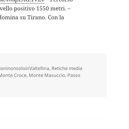
ivello positivo 1550 metri. –
domina su Tirano. Con la
ATTORNO AL MONTE MASUCCIO (SO),
ie
ioninonsoloinValtellina
,
Retiche media
Monte Croce
,
Monte Masuccio
,
Passo
su GIRO ATTORNO AL MONTE MASUCCIO (SO),