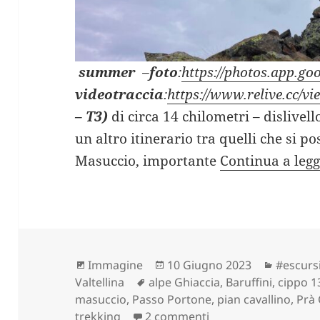
summer
–
foto
:
https://photos.app.
videotraccia
:
https://www.relive.cc/
– T3)
di circa 14 chilometri – dislivel
un altro itinerario tra quelli che si p
Masuccio, importante
Continua a leg
Formato
Scritto
Categor
Immagine
10 Giugno 2023
#escurs
Tag
il
Valtellina
alpe Ghiaccia
,
Baruffini
,
cippo 1
masuccio
,
Passo Portone
,
pian cavallino
,
Prà
su CIPPO 13 e LAGHI
trekking
2 commenti