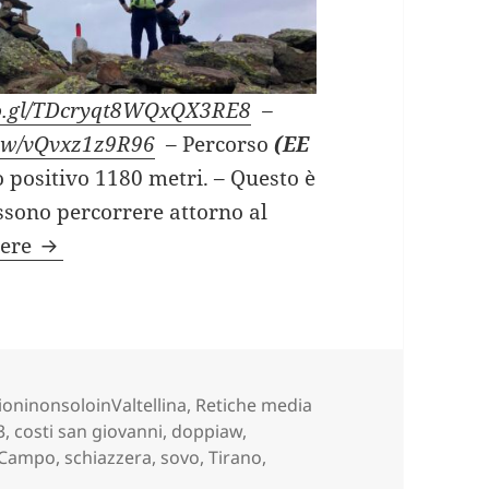
goo.gl/TDcryqt8WQxQX3RE8
–
view/vQvxz1z9R96
– Percorso
(EE
lo positivo 1180 metri. – Questo è
ossono percorrere attorno al
CIPPO 13 e LAGHI DI SCHIAZZERA da Prà Cam
gere
ie
ioninonsoloinValtellina
,
Retiche media
3
,
costi san giovanni
,
doppiaw
,
 Campo
,
schiazzera
,
sovo
,
Tirano
,
 DI SCHIAZZERA da Prà Campo (SO).