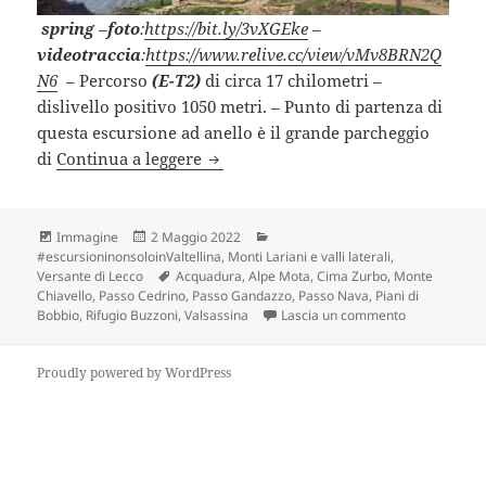
spring
–
foto
:
https://bit.ly/3vXGEke
–
videotraccia
:
https://www.relive.cc/view/vMv8BRN2Q
N6
–
Percorso
(E-T2)
di circa 17 chilometri –
dislivello positivo 1050 metri. – Punto di partenza di
questa escursione ad anello è il grande parcheggio
RIFUGIO BUZZONI da Barzio (LC).
di
Continua a leggere
Formato
Scritto
Categorie
Immagine
2 Maggio 2022
il
#escursioninonsoloinValtellina
,
Monti Lariani e valli laterali
,
Tag
Versante di Lecco
Acquadura
,
Alpe Mota
,
Cima Zurbo
,
Monte
Chiavello
,
Passo Cedrino
,
Passo Gandazzo
,
Passo Nava
,
Piani di
su RIFUGIO B
Bobbio
,
Rifugio Buzzoni
,
Valsassina
Lascia un commento
Proudly powered by WordPress