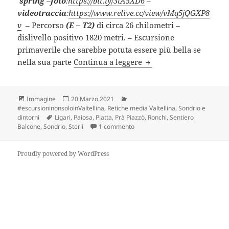
spring
–
foto
:
https://bit.ly/3lA5XD6
–
videotraccia
:
https://www.relive.cc/view/vMq5jQGXP8
v
– Percorso
(E – T2)
di circa 26 chilometri –
dislivello positivo 1820 metri. – Escursione
primaverile che sarebbe potuta essere più bella se
Anello SONDRIO – STER
nella sua parte
Continua a leggere
Formato
Scritto
Categorie
Immagine
20 Marzo 2021
il
#escursioninonsoloinValtellina
,
Retiche media Valtellina
,
Sondrio e
Tag
dintorni
Ligari
,
Paiosa
,
Piatta
,
Prà Piazzò
,
Ronchi
,
Sentiero
su Anello SONDRIO – STERLI (SO)
Balcone
,
Sondrio
,
Sterli
1 commento
Proudly powered by WordPress