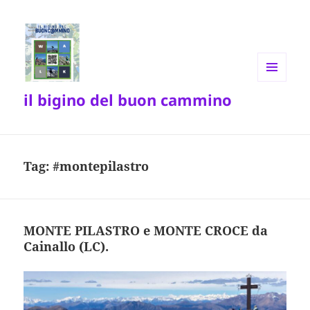
MENU
il bigino del buon cammino
E
WIDGET
Tag:
#montepilastro
MONTE PILASTRO e MONTE CROCE da
Cainallo (LC).