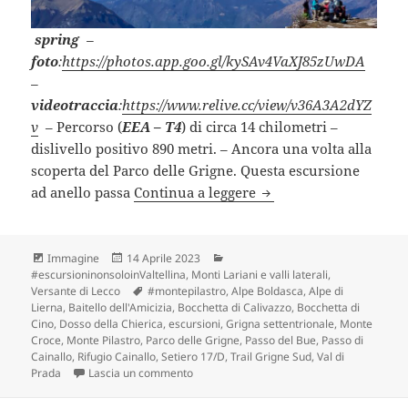
spring
–
foto
:
https://photos.app.goo.gl/kySAv4VaXJ85zUwDA
–
videotraccia
:
https://www.relive.cc/view/v36A3A2dYZ
v
– Percorso (
EEA – T4
) di circa 14 chilometri –
dislivello positivo 890 metri. – Ancora una volta alla
scoperta del Parco delle Grigne. Questa escursione
MONTE PILASTRO e MON
ad anello passa
Continua a leggere
Formato
Scritto
Categorie
Immagine
14 Aprile 2023
il
#escursioninonsoloinValtellina
,
Monti Lariani e valli laterali
,
Tag
Versante di Lecco
#montepilastro
,
Alpe Boldasca
,
Alpe di
Lierna
,
Baitello dell'Amicizia
,
Bocchetta di Calivazzo
,
Bocchetta di
Cino
,
Dosso della Chierica
,
escursioni
,
Grigna settentrionale
,
Monte
Croce
,
Monte Pilastro
,
Parco delle Grigne
,
Passo del Bue
,
Passo di
Cainallo
,
Rifugio Cainallo
,
Setiero 17/D
,
Trail Grigne Sud
,
Val di
su MONTE PILASTRO e MONTE CROCE da Ca
Prada
Lascia un commento