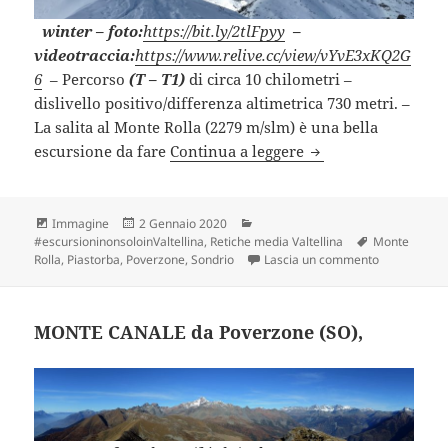
winter
– foto:
https://bit.ly/2tlFpyy
–
videotraccia:
https://www.relive.cc/view/vYvE3xKQ2G
6
– Percorso
(T – T1)
di circa 10 chilometri –
dislivello positivo/differenza altimetrica 730 metri. –
La salita al Monte Rolla (2279 m/slm) è una bella
MONTE ROLLA con le
escursione da fare
Continua a leggere
Formato
Scritto
Categorie
Immagine
2 Gennaio 2020
il
Tag
#escursioninonsoloinValtellina
,
Retiche media Valtellina
Monte
su MONTE RO
Rolla
,
Piastorba
,
Poverzone
,
Sondrio
Lascia un commento
MONTE CANALE da Poverzone (SO),