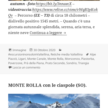
autumn
–
foto
:
https://bit.ly/3nnaecX
–
videotraccia
:
https://www.relive.cc/view/vWqB3pKok
Qv
– Percorso
(EE – T3)
di circa 18 chilometri –
dislivello positivo 1545 metri. – Quando c’è una
giornata autunnale splendida, serena, aria tersa, e
MONTE CANALE da Ligari 
niente neve
Continua a leggere
Formato
Scritto
Categorie
Immagine
30 Ottobre 2020
il
Tag
#escursioninonsoloinValtellina
,
Retiche media Valtellina
Alpe
Piazzò
,
Ligari
,
Monte Canale
,
Monte Rolla
,
Morscenzo
,
Piastorba
,
Poverzone
,
Prà della Piana
,
Prato Secondo
,
Sondrio
,
Triangia
su MONTE CANALE da Ligari (SO).
Lascia un commento
MONTE ROLLA con le ciaspole (SO).