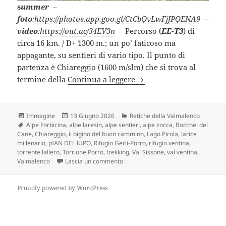
s
ummer
–
foto
:
https://photos.app.goo.gl/CtCbQvLwFjJPQENA9
–
video
:
https://out.ac/34EV3n
– Percorso (
EE-T3
) di
circa 16 km. / D+ 1300 m.; un po’ faticoso ma
appagante, su sentieri di vario tipo. Il punto di
partenza è Chiareggio (1600 m/slm) che si trova al
ALPE SENTIERI e TORRI
termine della
Continua a leggere
Formato
Scritto
Categorie
Immagine
13 Giugno 2026
Retiche della Valmalenco
Tag
il
Alpe Forbicina
,
alpe laresin
,
alpe sentieri
,
alpe zocca
,
Bocchel del
Cane
,
Chiareggio
,
il bigino del buon cammino
,
Lago Pirola
,
larice
millenario
,
pIAN DEL lUPO
,
Rifugio Gerli-Porro
,
rifugio ventina
,
torrente lallero
,
Torrione Porro
,
trekking
,
Val Sissone
,
val ventina
,
su ALPE SENTIERI e TORRIONE PORR
Valmalenco
Lascia un commento
Proudly powered by WordPress