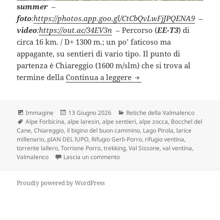
s
ummer
–
foto
:
https://photos.app.goo.gl/CtCbQvLwFjJPQENA9
–
video
:
https://out.ac/34EV3n
– Percorso (
EE-T3
) di
circa 16 km. / D+ 1300 m.; un po’ faticoso ma
appagante, su sentieri di vario tipo. Il punto di
partenza è Chiareggio (1600 m/slm) che si trova al
ALPE SENTIERI e TORRI
termine della
Continua a leggere
Formato
Scritto
Categorie
Immagine
13 Giugno 2026
Retiche della Valmalenco
Tag
il
Alpe Forbicina
,
alpe laresin
,
alpe sentieri
,
alpe zocca
,
Bocchel del
Cane
,
Chiareggio
,
il bigino del buon cammino
,
Lago Pirola
,
larice
millenario
,
pIAN DEL lUPO
,
Rifugio Gerli-Porro
,
rifugio ventina
,
torrente lallero
,
Torrione Porro
,
trekking
,
Val Sissone
,
val ventina
,
su ALPE SENTIERI e TORRIONE PORR
Valmalenco
Lascia un commento
Proudly powered by WordPress