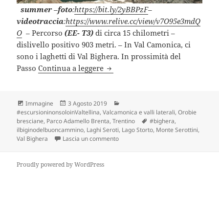
summer
–
foto
:
https://bit.ly/2yBBPzF
–
videotraccia
:
https://www.relive.cc/view/v7O95e3mdQ
O
–
Percorso
(EE- T3)
di circa 15 chilometri –
dislivello positivo 903 metri. – In Val Camonica, ci
sono i laghetti di Val Bighera. In prossimità del
I LAGHI DELLA VAL BIGHERA (B
Passo
Continua a leggere
Formato
Scritto
Categorie
Immagine
3 Agosto 2019
il
#escursioninonsoloinValtellina
,
Valcamonica e valli laterali, Orobie
Tag
bresciane, Parco Adamello Brenta, Trentino
#bighera
,
ilbiginodelbuoncammino
,
Laghi Seroti
,
Lago Storto
,
Monte Serottini
,
su I LAGHI DELLA VAL BIGHERA (BS)
Val Bighera
Lascia un commento
Proudly powered by WordPress