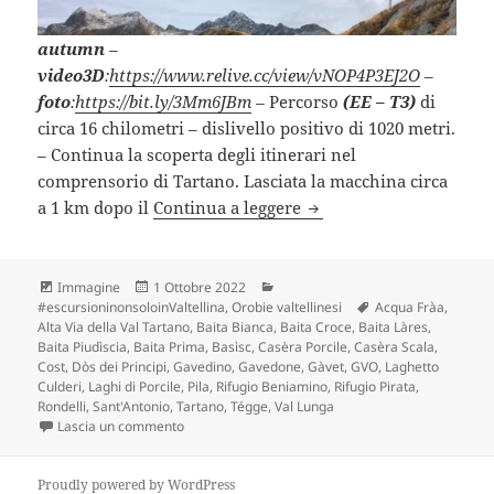
autumn
–
video3D
:
https://www.relive.cc/view/vNOP4P3EJ2O
–
foto
:
https://bit.ly/3Mm6JBm
–
Percorso
(EE – T3)
di
circa 16 chilometri – dislivello positivo di 1020 metri.
– Continua la scoperta degli itinerari nel
comprensorio di Tartano. Lasciata la macchina circa
GAVET – PASSO TARTANO
a 1 km dopo il
Continua a leggere
Formato
Scritto
Categorie
Immagine
1 Ottobre 2022
il
Tag
#escursioninonsoloinValtellina
,
Orobie valtellinesi
Acqua Fràa
,
Alta Via della Val Tartano
,
Baita Bianca
,
Baita Croce
,
Baita Làres
,
Baita Piudìscia
,
Baita Prima
,
Basìsc
,
Casèra Porcile
,
Casèra Scala
,
Cost
,
Dòs dei Principi
,
Gavedino
,
Gavedone
,
Gàvet
,
GVO
,
Laghetto
Culderi
,
Laghi di Porcile
,
Pila
,
Rifugio Beniamino
,
Rifugio Pirata
,
Rondelli
,
Sant'Antonio
,
Tartano
,
Tégge
,
Val Lunga
su GAVET – PASSO TARTANO – PORCILE (SO).
Lascia un commento
Proudly powered by WordPress