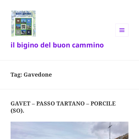
MENU
il bigino del buon cammino
E
WIDGET
Tag:
Gavedone
GAVET – PASSO TARTANO – PORCILE
(SO).