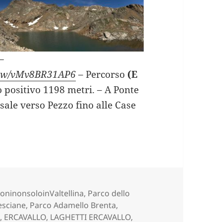
–
view/vMv8BR31AP6
– Percorso
(E
lo positivo 1198 metri. – A Ponte
 sale verso Pezzo fino alle Case
TTI DI ERCAVALLO (BS).
ie
oninonsoloinValtellina
,
Parco dello
resciane, Parco Adamello Brenta,
O
,
ERCAVALLO
,
LAGHETTI ERCAVALLO
,