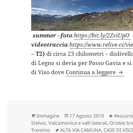
summer
–
foto
:
https://bit.ly/2ZciUpO
videotraccia
:
https://www.relive.cc/
– T2)
di circa 23 chilometri – dislivel
di Legno si devia per Passo Gavia e si
LAGHE
di Viso dove
Continua a leggere
Formato
Scritto
Categor
Immagine
17 Agosto 2019
#escursi
il
Stelvio
,
Valcamonica e valli laterali, Orobie b
Tag
Trentino
ALTA VIA CAMUNA
,
CASE DI VIS