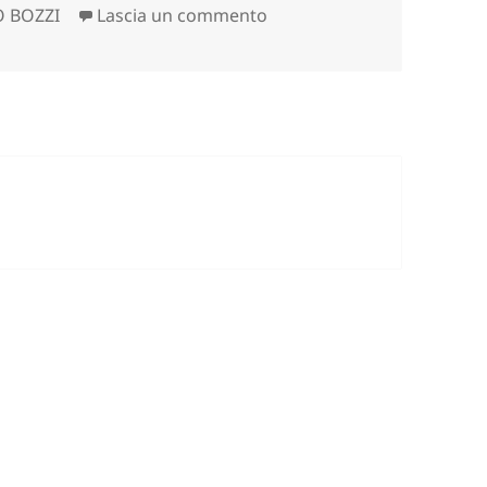
su LAGHETTI DI ERCAVALLO
O BOZZI
Lascia un commento