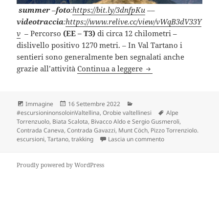
summer
–
foto
:
https://bit.ly/3dnfpKu
–
–
videotraccia
:
https://www.relive.cc/view/vWqB3dV33Y
v
–
Percorso
(EE – T3)
di circa 12 chilometri –
dislivello positivo 1270 metri.
–
In Val Tartano i
sentieri sono generalmente ben segnalati anche
PIZZO TORRENZUOLO
grazie all’attività
Continua a leggere
Formato
Scritto
Categorie
Immagine
16 Settembre 2022
il
Tag
#escursioninonsoloinValtellina
,
Orobie valtellinesi
Alpe
Torrenzuolo
,
Biata Scalota
,
Bivacco Aldo e Sergio Gusmeroli
,
Contrada Caneva
,
Contrada Gavazzi
,
Munt Cöch
,
Pizzo Torrenziolo.
su PIZZO TORRENZU
escursioni
,
Tartano
,
trakking
Lascia un commento
Proudly powered by WordPress