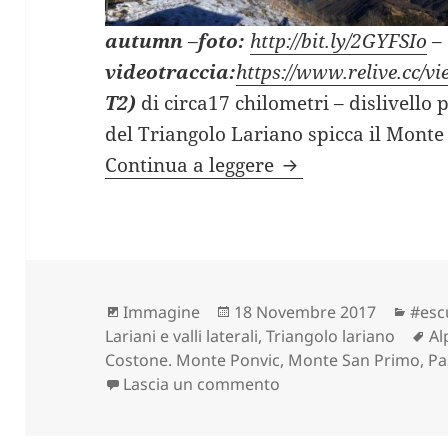
autumn
–
foto:
http://bit.ly/2GYFSIo
–
videotraccia:
https://www.relive.cc/
T2)
di circa17 chilometri – dislivello
del Triangolo Lariano spicca il Monte
MONTE SAN PRIMO 
Continua a leggere
Formato
Scritto
Cate
Immagine
18 Novembre 2017
#esc
il
Ta
Lariani e valli laterali
,
Triangolo lariano
Al
Costone. Monte Ponvic
,
Monte San Primo
,
Pa
su MONTE SAN PRIMO 
Lascia un commento