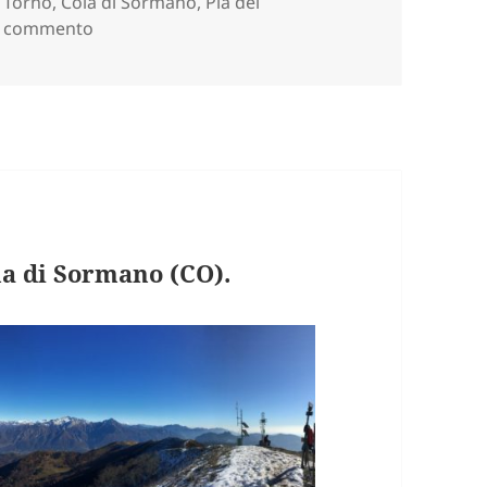
i Torno
,
Cola di Sormano
,
Pia del
su ANELLO ALPETTO DI TORNO (CO) – summer
n commento
 di Sormano (CO).