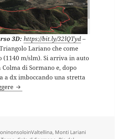
orso 3D:
https://bit.ly/32lQTyd
–
 Triangolo Lariano che come
o (1140 m/slm). Si arriva in auto
ità Colma di Sormano e, dopo
via a dx imboccando una stretta
ANELLO ALPETTO DI TORNO (CO) – summe
eggere
ie
oninonsoloinValtellina
,
Monti Lariani