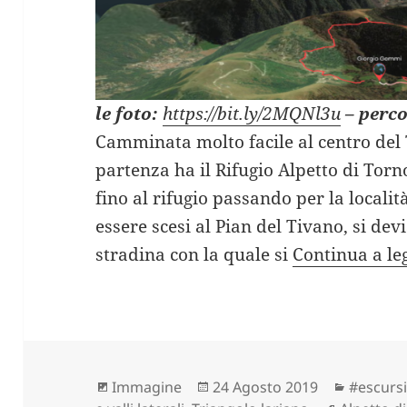
le foto:
https://bit.ly/2MQNl3u
– perc
Camminata molto facile al centro del
partenza ha il Rifugio Alpetto di Torn
fino al rifugio passando per la local
essere scesi al Pian del Tivano, si de
stradina con la quale si
Continua a l
Formato
Scritto
Categor
Immagine
24 Agosto 2019
#escursi