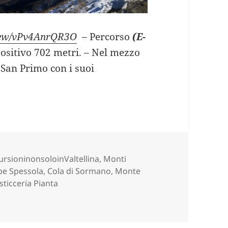
view/vPv4AnrQR3O
– Percorso
(E-
 positivo 702 metri. – Nel mezzo
 San Primo con i suoi
dalla Colma di Sormano (CO).
gorie
ursioninonsoloinValtellina
,
Monti
g
pe Spessola
,
Cola di Sormano
,
Monte
sticceria Pianta
dalla Colma di Sormano (CO).