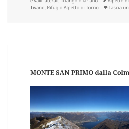
il
Tag
e valli laterali
,
Triangolo lariano
Alpetto d
Tivano
,
Rifugio Alpetto di Torno
Lascia u
MONTE SAN PRIMO dalla Colma