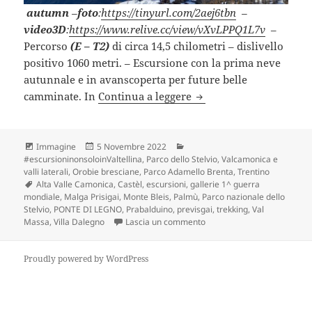
autumn
–
foto
:
https://tinyurl.com/2aej6tbn
–
video3D
:
https://www.relive.cc/view/vXvLPPQ1L7v
–
Percorso
(E – T2)
di circa 14,5 chilometri – dislivello
positivo 1060 metri. – Escursione con la prima neve
autunnale e in avanscoperta per future belle
MALGA PRISIGAI “Previ
camminate. In
Continua a leggere
Formato
Scritto
Categorie
Immagine
5 Novembre 2022
il
#escursioninonsoloinValtellina
,
Parco dello Stelvio
,
Valcamonica e
valli laterali, Orobie bresciane, Parco Adamello Brenta, Trentino
Tag
Alta Valle Camonica
,
Castèl
,
escursioni
,
gallerie 1^ guerra
mondiale
,
Malga Prisigai
,
Monte Bleis
,
Palmù
,
Parco nazionale dello
Stelvio
,
PONTE DI LEGNO
,
Prabalduino
,
previsgai
,
trekking
,
Val
su MALGA PRISIGAI “Previsg
Massa
,
Villa Dalegno
Lascia un commento
Proudly powered by WordPress