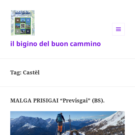
MENU
il bigino del buon cammino
E
WIDGET
Tag:
Castèl
MALGA PRISIGAI “Previsgai” (BS).