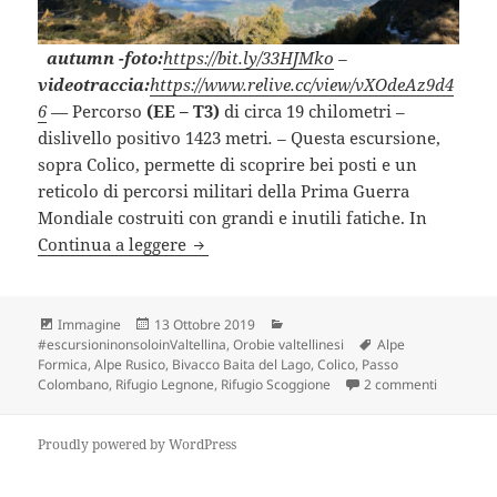
autumn
-foto:
https://bit.ly/33HJMko
–
videotraccia:
https://www.relive.cc/view/vXOdeAz9d4
6
—
Percorso
(EE – T3)
di circa 19 chilometri –
dislivello positivo 1423 metri
. –
Questa escursione,
sopra Colico, permette di scoprire bei posti e un
reticolo di percorsi militari della Prima Guerra
Mondiale costruiti con grandi e inutili fatiche. In
RIFUGIO SCOGGIONE e RIFUGIO LEGN
Continua a leggere
Formato
Scritto
Categorie
Immagine
13 Ottobre 2019
il
Tag
#escursioninonsoloinValtellina
,
Orobie valtellinesi
Alpe
Formica
,
Alpe Rusico
,
Bivacco Baita del Lago
,
Colico
,
Passo
su RIFUG
Colombano
,
Rifugio Legnone
,
Rifugio Scoggione
2 commenti
Proudly powered by WordPress