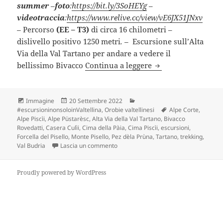
summer
–
foto
:
https://bit.ly/3SoHEYg
–
videotraccia
:
https://www.relive.cc/view/vE6JX51JNxv
–
Percorso
(EE – T3)
di circa 16 chilometri –
dislivello positivo 1250 metri
. –
Escursione sull’Alta
Via della Val Tartano per andare a vedere il
BIVACCO ROVEDATTI
bellissimo Bivacco
Continua a leggere
Formato
Scritto
Categorie
Immagine
20 Settembre 2022
il
Tag
#escursioninonsoloinValtellina
,
Orobie valtellinesi
Alpe Corte
,
Alpe Piscìi
,
Alpe Püstarèsc
,
Alta Via della Val Tartano
,
Bivacco
Rovedatti
,
Casera Culìi
,
Cima della Pàia
,
Cima Piscìi
,
escursioni
,
Forcella del Pisello
,
Monte Pisello
,
Pez dèla Prùna
,
Tartano
,
trekking
,
su BIVACCO ROVEDATTI e “A.V.”(SO).
Val Budria
Lascia un commento
Proudly powered by WordPress