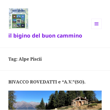
MENU
il bigino del buon cammino
E
WIDGET
Tag:
Alpe Piscìi
BIVACCO ROVEDATTI e “A.V.”(SO).