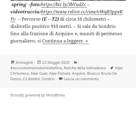
spring
-foto:
https://bit.ly/3bYudZc
–
videotraccia:
https://www.relive.cc/view/vWqB3ppeK
Yv
– Percorso
(E – T2)
di circa 16 chilometri –
dislivello positivo 910 metri. – Si sale da Sondrio
fino alla frazione di Arquino e, muniti di permesso
ALPE PAINALE (SO).
giornaliero, si
Continua a leggere
Formato
Scritto
Categorie
Immagine
22 Maggio 2020
il
Tag
#escursioninonsoloinValtellina
,
Retiche della Valmalenco
Alpe
CArbonera
,
Alpe Guat
,
Alpe Painale
,
Arquino
,
Bivacco Bruno De
su ALPE PAINALE (SO)
Dosso
,
Cà Baldini
,
Sondrio
Lascia un commento
Proudly powered by WordPress