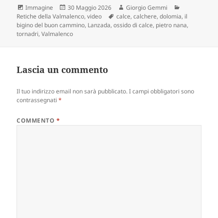
Formato
Scritto
Autore
Categorie
Immagine
30 Maggio 2026
Giorgio Gemmi
il
Tag
Retiche della Valmalenco
,
video
calce
,
calchere
,
dolomia
,
il
bigino del buon cammino
,
Lanzada
,
ossido di calce
,
pietro nana
,
tornadri
,
Valmalenco
Lascia un commento
Il tuo indirizzo email non sarà pubblicato.
I campi obbligatori sono
contrassegnati
*
COMMENTO
*