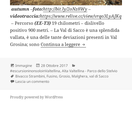
autumn
–
foto:
http://bit.ly/2oNz8Wy
–
videotraccia:
https://www.relive.cc/view/vrqo3LyAJKq
– Percorso
(EE-T3)
19 chilometri – dislivello
positivo 900 metri. – La Val di Sacco è una splendida
vallata, è una delle tante deviazioni presenti in Val
BIVACCO STRAMBINI (S
Grosina; sono
Continua a leggere
Formato
Scritto
Categorie
Immagine
28 Ottobre 2017
il
#escursioninonsoloinValtellina
,
Alta Valtellina - Parco dello Stelvio
Tag
Bivacco Strambini
,
Fusino
,
Grosio
,
Malghera
,
val di Sacco
su BIVACCO STRAMBINI (SO).
Lascia un commento
Proudly powered by WordPress