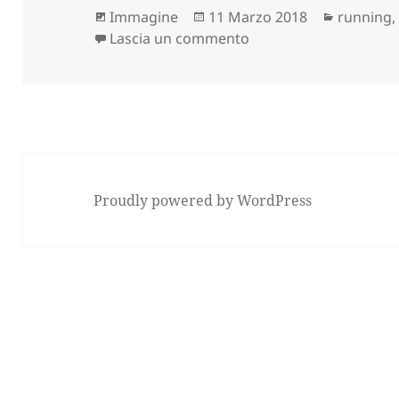
Formato
Scritto
Categori
Immagine
11 Marzo 2018
running
il
su 24° TROFEO FANON
Lascia un commento
Proudly powered by WordPress