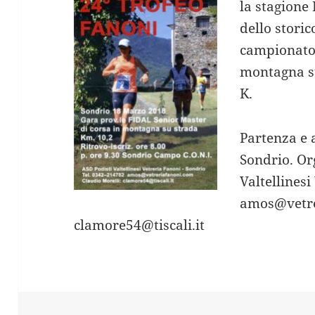
la stagione
dello stori
campionato 
montagna su
K.
Partenza e 
Sondrio. Or
Valtellinesi
amos@vetre
clamore54@tiscali.it