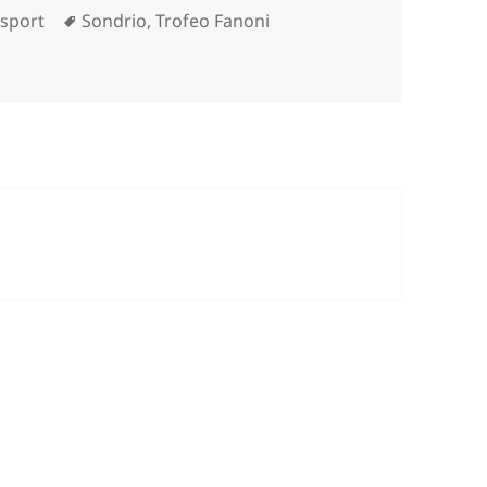
e
Tag
,
sport
Sondrio
,
Trofeo Fanoni
I