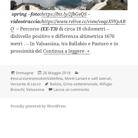
spring
–
foto:
https://bit.ly/2JbGeQS
–
videotraccia:
https://www.relive.cc/view/veqzX9YpAB
O
–
Percorso
(EE-T3)
di circa 18 chilometri –
dislivello positivo e differenza altimetrica 1670
metri . – In Valsassina, tra Ballabio e Pasturo e in
RIFUGIO BRIOSCHI – GR
prossimità del
Continua a leggere
Formato
Scritto
Categorie
Immagine
26 Maggio 2018
il
#escursioninonsoloinValtellina
,
Monti Lariani e valli laterali
,
Tag
Versante di Lecco
Balisio
,
Grina settentrionale
,
Riifugio
su RIFUGIO BRIOSCHI – GRI
Brioschi
,
Valsassina
Lascia un commento
Proudly powered by WordPress