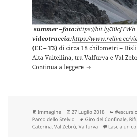
summer
–
foto:
https://bit.ly/30cJTWh
videotraccia:
https://www.relive.cc/
(EE – T3)
di circa 18 chilometri – Disl
Alta Valtellina, tra Valfurva e Val Zeb
GIRO DEL CONFINA
Continua a leggere
Formato
Scritto
Categori
Immagine
27 Luglio 2018
#escursio
il
Tag
Parco dello Stelvio
Giro del Confinale
,
Rif
Caterina
,
Val Zebrù
,
Valfurva
Lascia un 