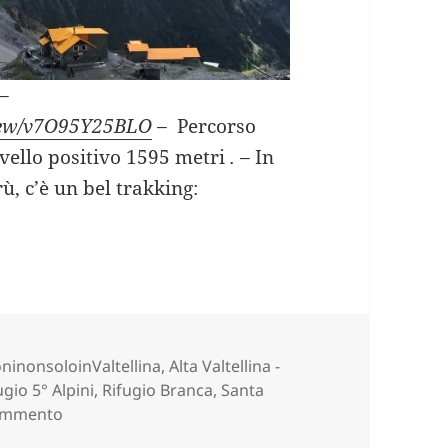
–
view/v7O95Y25BLO
–
Percorso
ivello positivo 1595 metri
. –
In
rù, c’è un bel trakking:
LE 1^ tappa (SO).
e
ninonsoloinValtellina
,
Alta Valtellina -
ugio 5° Alpini
,
Rifugio Branca
,
Santa
su GIRO DEL CONFINALE 1^ tappa (SO).
commento