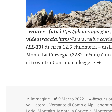
winter
–
foto
:
https://photos.app.goo
videotraccia
:
https://www.relive.cc/
(EE-T3)
di circa 12,5 chilometri – disl
Monte La Corvegia (2282 m/slm) è un
MONTE
si trova tra
Continua a leggere
Formato
Scritto
Categorie
Immagine
9 Marzo 2022
#escursio
il
valli laterali
,
Versante di Como e Alpi Leponti
Lario
,
Montalto
,
Monte la Corvegia
,
Monteme