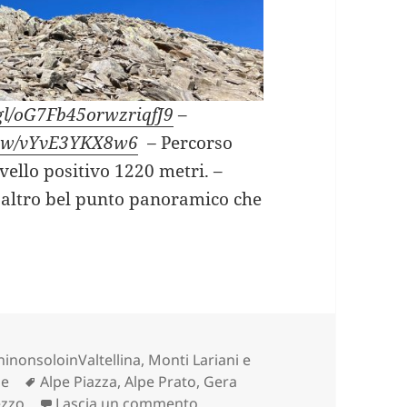
.gl/oG7Fb45orwzriqfJ9
–
view/vYvE3YKX8w6
–
Percorso
ivello positivo 1220 metri. –
 altro bel punto panoramico che
 LA CORVEGIA (CO).
ninonsoloinValtellina
,
Monti Lariani e
Tag
ne
Alpe Piazza
,
Alpe Prato
,
Gera
su MONTE LA CORVEGIA (CO).
zzo
Lascia un commento