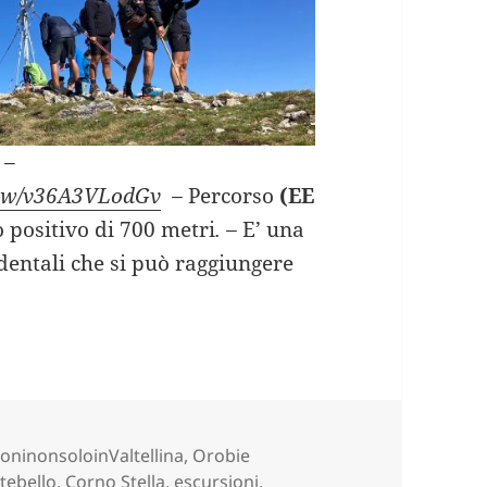
–
view/v36A3VLodGv
–
Percorso
(EE
o positivo di 700 metri
. –
E’ una
identali che si può raggiungere
A da Passo Dordona (SO)
ie
oninonsoloinValtellina
,
Orobie
tebello
,
Corno Stella
,
escursioni
,