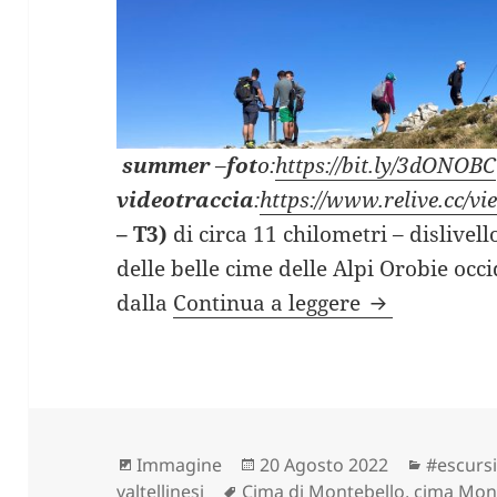
summer
–
fot
o:
https://bit.ly/3dONOBC
videotraccia
:
https://www.relive.cc/
– T3)
di circa 11 chilometri – dislivell
delle belle cime delle Alpi Orobie occ
CORNO STELL
dalla
Continua a leggere
Formato
Scritto
Categor
Immagine
20 Agosto 2022
#escursi
Tag
il
valtellinesi
Cima di Montebello
,
cima Mon