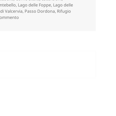
ntebello
,
Lago delle Foppe
,
Lago delle
di Valcervia
,
Passo Dordona
,
Rifugio
su CORNO STELLA da Passo Dordona (SO)
 commento