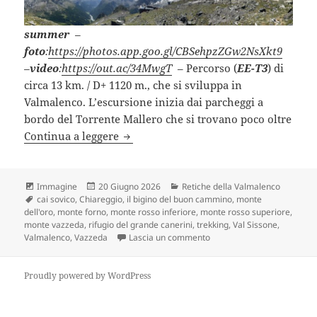
summer
–
foto
:
https://photos.app.goo.gl/CBSehpzZGw2NsXkt9
–
video
:
https://out.ac/34MwgT
– Percorso (
EE-T3
) di
circa 13 km. / D+ 1120 m., che si sviluppa in
Valmalenco. L’escursione inizia dai parcheggi a
bordo del Torrente Mallero che si trovano poco oltre
RIFUGIO DEL GRANDE CAMERINI e VA
Continua a leggere
Formato
Scritto
Categorie
Immagine
20 Giugno 2026
Retiche della Valmalenco
Tag
il
cai sovico
,
Chiareggio
,
il bigino del buon cammino
,
monte
dell'oro
,
monte forno
,
monte rosso inferiore
,
monte rosso superiore
,
monte vazzeda
,
rifugio del grande canerini
,
trekking
,
Val Sissone
,
su RIFUGIO DEL GRANDE C
Valmalenco
,
Vazzeda
Lascia un commento
Proudly powered by WordPress