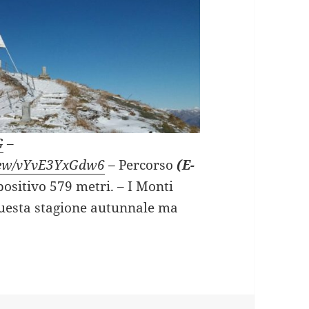
G
–
view/vYvE3YxGdw6
–
Percorso
(E-
 positivo 579 metri. – I Monti
 questa stagione autunnale ma
NEROSO da Monte Orimento (CO).