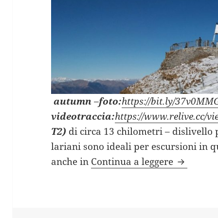
autumn
–
foto:
https://bit.ly/37v0MM
videotraccia:
https://www.relive.cc/
T2)
di circa 13 chilometri – dislivello
lariani sono ideali per escursioni in
MONTE GE
anche in
Continua a leggere