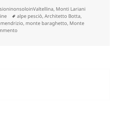
rie
sioninonsoloinValtellina
,
Monti Lariani
Tag
ine
alpe pesciò
,
Architetto Botta
,
,
mendrizio
,
monte baraghetto
,
Monte
su MONTE GENEROSO da Monte Orimento (CO).
ommento