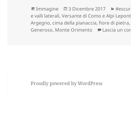
Formato
Scritto
Catego
Immagine
3 Dicembre 2017
#escur
il
e valli laterali
,
Versante di Como e Alpi Lepont
Argegno
,
cima della pianaccia
,
fiore di pietra
Generoso
,
Monte Orimento
Lascia un c
Proudly powered by WordPress