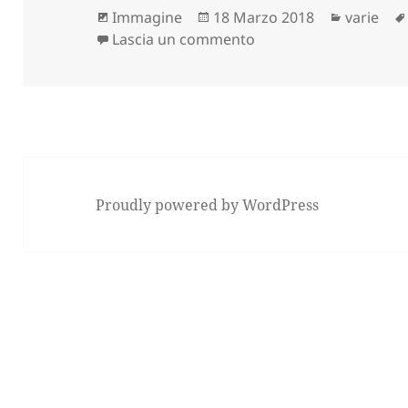
Formato
Scritto
Categori
Immagine
18 Marzo 2018
varie
il
su LE MONTAGNE DIVER
Lascia un commento
Proudly powered by WordPress