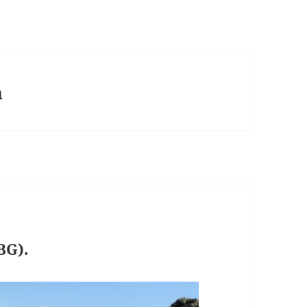
a
BG).