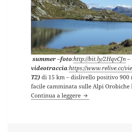
summer
–
foto
:
http://bit.ly/2HqvCJn
–
videotraccia
:
https://www.relive.cc/
T2)
di 15 km – dislivello positivo 900
facile camminata sulle Alpi Orobiche 
LAGHETTI DI PON
Continua a leggere