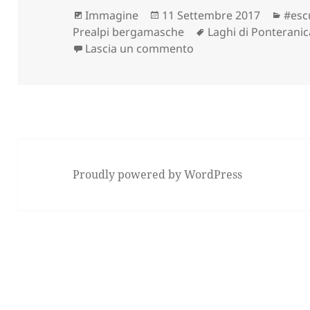
Formato
Scritto
Cate
Immagine
11 Settembre 2017
#esc
il
Tag
Prealpi bergamasche
Laghi di Ponteranic
su LAGHETTI DI PONT
Lascia un commento
Proudly powered by WordPress