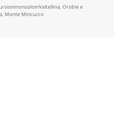
gorie
ursioninonsoloinValtellina
,
Orobie e
a
,
Monte Mincucco
ERANICA (BG).