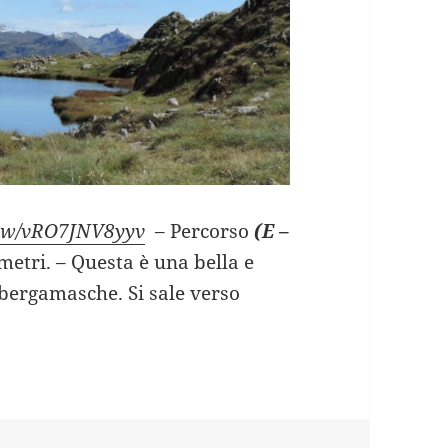
view/vRO7JNV8yyv
– Percorso
(E –
 metri. – Questa è una bella e
bergamasche. Si sale verso
TERANICA (BG).