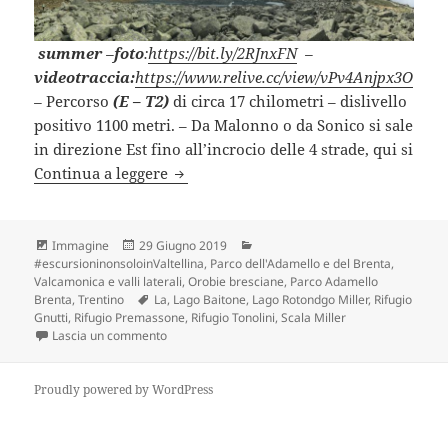
summer
–
foto
:
https:
//bit.ly/2RJnxFN
–
videotraccia:
https://www.relive.cc/view/vPv4Anjpx3O
–
Percorso
(E – T2)
di circa 17 chilometri – dislivello
positivo 1100 metri. – Da Malonno o da Sonico si sale
in direzione Est fino all’incrocio delle 4 strade, qui si
RIFUGIO TONOLINI e RIFUGIO GNUTTI
Continua a leggere
Formato
Scritto
Categorie
Immagine
29 Giugno 2019
il
#escursioninonsoloinValtellina
,
Parco dell'Adamello e del Brenta
,
Valcamonica e valli laterali, Orobie bresciane, Parco Adamello
Tag
Brenta, Trentino
La
,
Lago Baitone
,
Lago Rotondgo Miller
,
Rifugio
Gnutti
,
Rifugio Premassone
,
Rifugio Tonolini
,
Scala Miller
su RIFUGIO TONOLINI e RIFUGIO GNUTTI (BS).
Lascia un commento
Proudly powered by WordPress