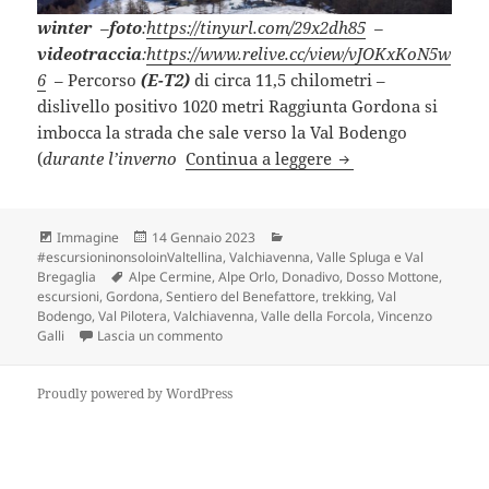
winter
–
foto
:
https://tinyurl.com/29x2dh85
–
videotraccia
:
https://www.relive.cc/view/vJOKxKoN5w
6
– Percorso
(E-T2)
di circa 11,5 chilometri –
dislivello positivo 1020 metri Raggiunta Gordona si
imbocca la strada che sale verso la Val Bodengo
ALPE CERMINE – Sen
(
durante l’inverno
Continua a leggere
Formato
Scritto
Categorie
Immagine
14 Gennaio 2023
il
#escursioninonsoloinValtellina
,
Valchiavenna, Valle Spluga e Val
Tag
Bregaglia
Alpe Cermine
,
Alpe Orlo
,
Donadivo
,
Dosso Mottone
,
escursioni
,
Gordona
,
Sentiero del Benefattore
,
trekking
,
Val
Bodengo
,
Val Pilotera
,
Valchiavenna
,
Valle della Forcola
,
Vincenzo
su ALPE CERMINE – Sentiero del Benefattore
Galli
Lascia un commento
Proudly powered by WordPress