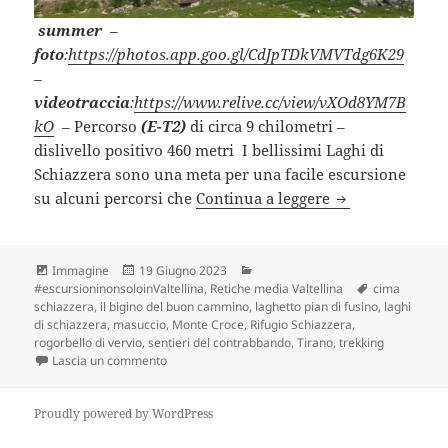
summer
–
foto
:
https://photos.app.goo.gl/CdJpTDkVMVTdg6K29
–
videotraccia
:
https://www.relive.cc/view/vXOd8YM7B
kO
– Percorso
(E-T2)
di circa 9 chilometri –
dislivello positivo 460 metri I bellissimi Laghi di
Schiazzera sono una meta per una facile escursione
ANELLO RIFUGI
su alcuni percorsi che
Continua a leggere
Formato
Scritto
Categorie
Immagine
19 Giugno 2023
il
Tag
#escursioninonsoloinValtellina
,
Retiche media Valtellina
cima
schiazzera
,
il bigino del buon cammino
,
laghetto pian di fusino
,
laghi
di schiazzera
,
masuccio
,
Monte Croce
,
Rifugio Schiazzera
,
rogorbello di vervio
,
sentieri del contrabbando
,
Tirano
,
trekking
su ANELLO RIFUGIO e LAGHI DI SCHIAZZERA (SO)
Lascia un commento
Proudly powered by WordPress