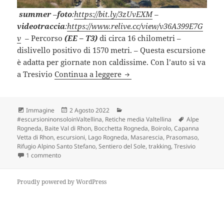
summer
–
foto
:
https://bit.ly/3zUvEXM
–
videotraccia
:
https://www.relive.cc/view/v36A399E7G
v
–
Percorso
(EE – T3)
di circa 16 chilometri –
dislivello positivo di 1570 metri. – Questa escursione
è adatta per giornate non caldissime. Con l’auto si va
BOCCHETTA DI ROGNEDA (S
a Tresivio
Continua a leggere
Formato
Scritto
Categorie
Immagine
2 Agosto 2022
il
Tag
#escursioninonsoloinValtellina
,
Retiche media Valtellina
Alpe
Rogneda
,
Baite Val di Rhon
,
Bocchetta Rogneda
,
Boirolo
,
Capanna
Vetta di Rhon
,
escursioni
,
Lago Rogneda
,
Masarescia
,
Prasomaso
,
Rifugio Alpino Santo Stefano
,
Sentiero del Sole
,
trakking
,
Tresivio
su BOCCHETTA DI ROGNEDA (SO).
1 commento
Proudly powered by WordPress