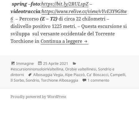
spring
–
foto
:
https://bit.ly/2RULspZ
–
videotraccia
:
https://www.relive.cc/view/vYvE3Y9G8w
6
– Percorso
(E – T2)
di circa 22 chilometri –
dislivello positivo 1225 metri. – Questa escursione si
sviluppa sul versante occidentale del Torrente
Anello ALPE PIAZZO – C
Torchione in
Continua a leggere
Formato
Scritto
Categorie
Immagine
25 Aprile 2021
il
#escursioninonsoloinValtellina
,
Orobie valtellinesi
,
Sondrio e
Tag
dintorni
Albosaggia Vegia
,
Alpe Piazzò
,
Ca' Boscacci
,
Campelli
,
su Anello ALPE P
Il Sorbo
,
Sondrio
,
Torchione Albosaggia
1 commento
Proudly powered by WordPress