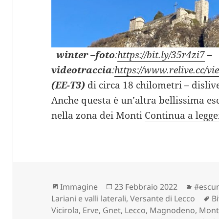
winter
–
foto
:
https://bit.ly/35r4zi7
–
videotraccia
:
https://www.relive.cc/
(EE-T3)
di circa 18 chilometri – disliv
Anche questa è un’altra bellissima es
nella zona dei Monti
Continua a legg
Formato
Scritto
Catego
Immagine
23 Febbraio 2022
#escur
il
T
Lariani e valli laterali
,
Versante di Lecco
B
Vicirola
,
Erve
,
Gnet
,
Lecco
,
Magnodeno
,
Mont