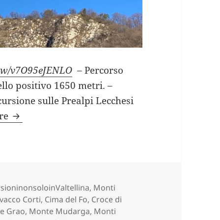
view/v7O95eJENLO
–
Percorso
ello positivo 1650 metri. –
cursione sulle Prealpi Lecchesi
MONTE MAGNODENO da Vercurago (LC).
ere
rie
sioninonsoloinValtellina
,
Monti
ag
ivacco Corti
,
Cima del Fo
,
Croce di
e Grao
,
Monte Mudarga
,
Monti