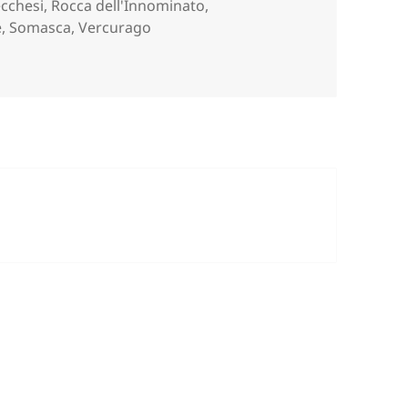
ecchesi
,
Rocca dell'Innominato
,
e
,
Somasca
,
Vercurago
 da Vercurago (LC).