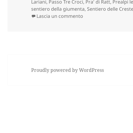
Lariani
,
Passo Tre Croci
,
Pra' di Ratt
,
Prealpi l
sentiero della giumenta
,
Sentiero delle Crest
su MONTE MAGNODENO
Lascia un commento
Proudly powered by WordPress