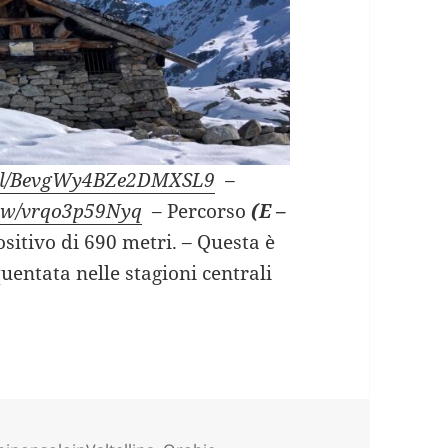
o.gl/BevgWy4BZe2DMXSL9
–
view/vrqo3p59Nyq
– Percorso
(E –
ositivo di 690 metri. – Questa è
uentata nelle stagioni centrali
on le ciaspole (SO).