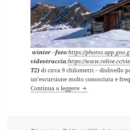
winter
–
foto
:
https://photos.app.go
videotraccia
:
https://www.relive.cc/
T2)
di circa 9 chilometri – dislivello p
un’escursione molto conosciuta e freq
LAGHI DI PORCILE c
Continua a leggere