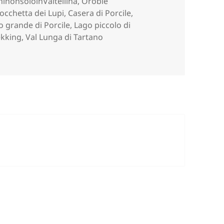
ninonsoloinValtellina
,
Orobie
occhetta dei Lupi
,
Casera di Porcile
,
o grande di Porcile
,
Lago piccolo di
ekking
,
Val Lunga di Tartano
n le ciaspole (SO).