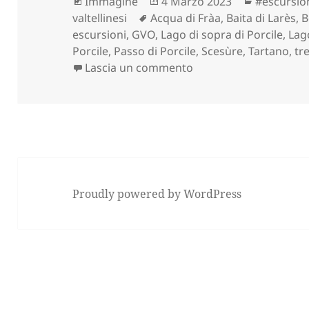
Formato
Scritto
Categorie
Immagine
4 Marzo 2023
#escursio
Tag
il
valtellinesi
Acqua di Fràa
,
Baita di Larès
,
B
escursioni
,
GVO
,
Lago di sopra di Porcile
,
Lag
Porcile
,
Passo di Porcile
,
Scesùre
,
Tartano
,
tr
su LAGHI DI PORCILE co
Lascia un commento
Proudly powered by WordPress