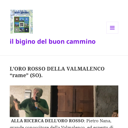
MENU
il bigino del buon cammino
E
WIDGET
L’ORO ROSSO DELLA VALMALENCO
“rame” (SO).
ALLA RICERCA DELL’ORO ROSSO
: Pietro Nana,
grande conoscitore della Valmalenco, ed esperto di