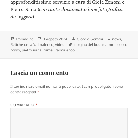
approfonditissimo servizio a cura di Gioia Zenoni e
Pietro Nana (
con tanta documentazione fotografica –
da leggere
).
Formato
Scritto
Autore
Categorie
Immagine
8 Agosto 2024
Giorgio Gemmi
news
,
il
Tag
Retiche della Valmalenco
,
video
il bigino del buon cammino
,
oro
rosso
,
pietro nana
,
rame
,
Valmalenco
Lascia un commento
Il tuo indirizzo email non sarà pubblicato.
I campi obbligatori sono
contrassegnati
*
COMMENTO
*